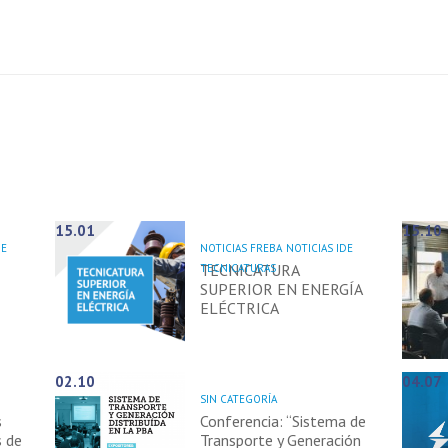
15.01
15.10
DE
NOTICIAS FREBA
NOTICIAS IDE
TECNICATURA
TECNICATURAS
SUPERIOR EN ENERGÍA
ELÉCTRICA
02.10
04.07
SIN CATEGORÍA
s
Conferencia: “Sistema de
s de
Transporte y Generación