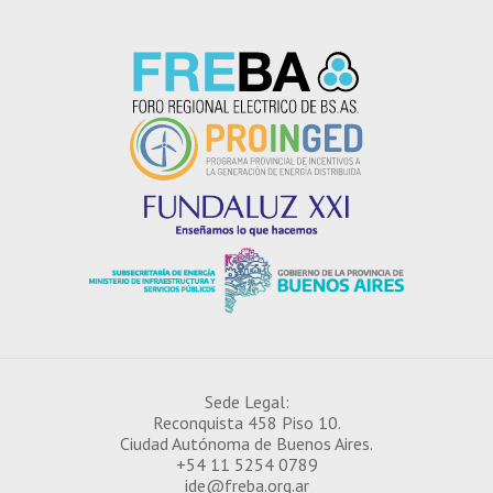
Sede Legal:
Reconquista 458 Piso 10.
¿CÓMO INSCRIBIRSE EN EL IDE?
Ciudad Autónoma de Buenos Aires.
+54 11 5254 0789
ide@freba.org.ar