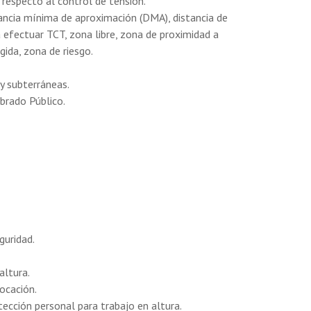
respecto al control de tensión.
ancia mínima de aproximación (DMA), distancia de
a efectuar TCT, zona libre, zona de proximidad a
gida, zona de riesgo.
 y subterráneas.
mbrado Público.
guridad.
altura.
ocación.
cción personal para trabajo en altura.