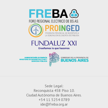
Sede Legal:
Reconquista 458 Piso 10.
Ciudad Autónoma de Buenos Aires.
+54 11 5254 0789
¿CÓMO INSCRIBIRSE EN EL IDE?
ide@freba.org.ar